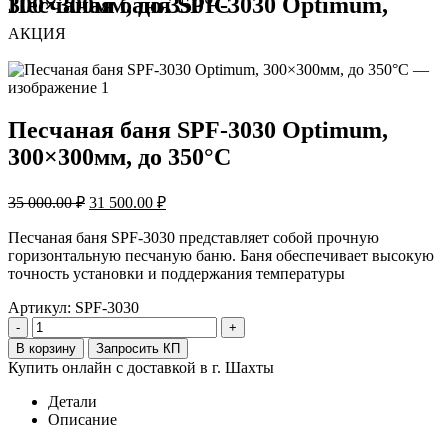
Песчаная баня SPF-3030 Optimum, 300×300мм, до 350°С
АКЦИЯ
Песчаная баня SPF-3030 Optimum,
300×300мм, до 350°С
Первоначальная
Текущая
35 000.00
₽
31 500.00
₽
цена
цена:
составляла
31
Песчаная баня SPF-3030 представляет собой прочную
35
горизонтальную песчаную баню. Баня обеспечивает высокую
500.00 ₽.
точность установки и поддержания температуры
000.00 ₽.
Артикул:
SPF-3030
-
+
В корзину
Запросить КП
Купить онлайн с доставкой в г. Шахты
Детали
Описание