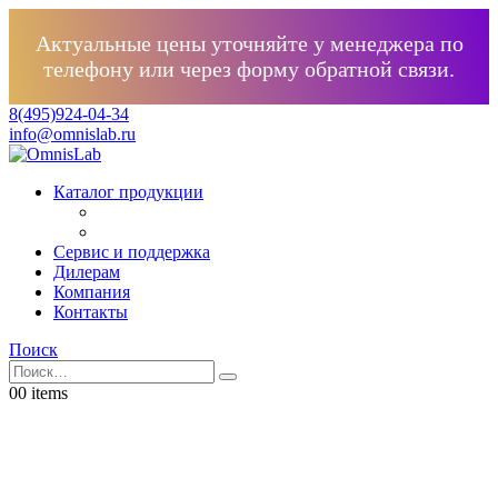
Актуальные цены уточняйте у менеджера по
телефону или через форму обратной связи.
8(495)924-04-34
info@omnislab.ru
Каталог продукции
Сервис и поддержка
Дилерам
Компания
Контакты
Поиск
0
0 items